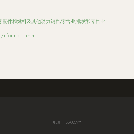
零配件和燃料及其他动力销售,零售业,批发和零售业
formation.html
电话：1856059**