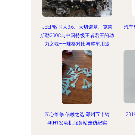
JEEP牧马人3.6、大切诺基、克莱
汽车
斯勒300C与中国特级王者君王的动
力之魂——规格对比与整车用途
匠心维修 信赖之选 郑州五十铃
20
4KH1发动机服务站走访纪实