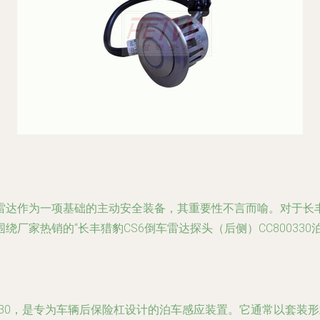
雷达作为一项基础的主动安全装备，其重要性不言而喻。对于长丰
厂家热销的“长丰猎豹CS6倒车雷达探头（后侧）CC80033
0330，是专为车辆后保险杠设计的泊车感应装置。它通常以套